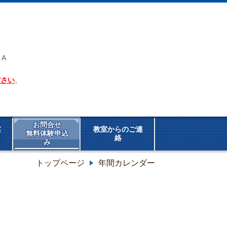
A
ださい
。
お問合せ
案
教室からのご連
無料体験申込
絡
み
トップページ
年間カレンダー