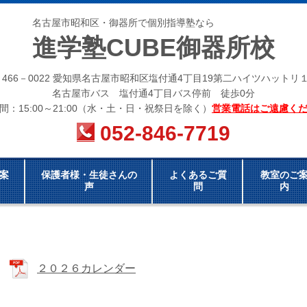
名古屋市昭和区・御器所で個別指導塾なら
進学塾CUBE御器所校
〒466－0022 愛知県名古屋市昭和区塩付通4丁目19第二ハイツハットリ１
名古屋市バス 塩付通4丁目バス停前 徒歩0分
間：15:00～21:00（水・土・日・祝祭日を除く）
営業電話はご遠慮く
052-846-7719
案
保護者様・生徒さんの
よくあるご質
教室のご
声
問
内
２０２６カレンダー